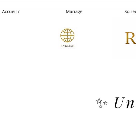
Accueil /
Mariage
Soiré
✨
Un