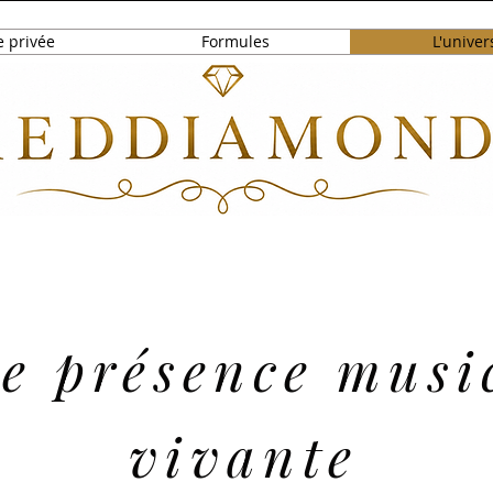
e privée
Formules
L'univer
e présence musi
vivante